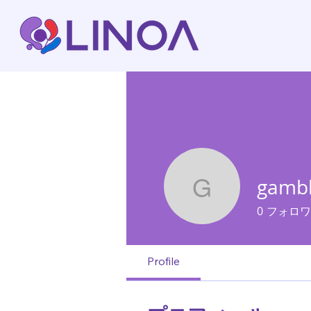
gamb
gamblex
0
フォロワ
Profile