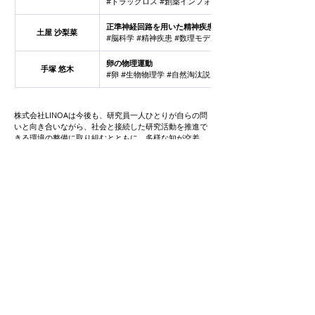
#ドラッグロス #創薬インフォマティクス #計算化学 #社会
正準神経回路を用いた精神疾患の数理モデル化
土屋 沙梨菜
#脳科学 #精神疾患 #数理モデル #自由エネルギー原理
卵の物理運動
手塚 悠木
#卵 #生物物理学 #自然淘汰説 #粘性
株式会社LINOAは今後も、研究員一人ひとりが自らの問
いと向き合いながら、社会と接続した研究活動を推進で
きる環境の整備に取り組むとともに、多様な知が交差
し、新たな価値が生まれる場として「ADvance Lab」の
発展に努めてまいります。
次世代研究所「ADvance Lab」と
は
ADvance Labは中学生から大学生まで幅広い年齢層の研
究員が在籍し、最先端の研究やワークショップ企画・開
催などを行う、次世代による次世代のための研究所で
す。ADvance Labでは個々の次世代研究者が専門分野で
の知見を深め、相互に学び合い、社会に貢献するための
多様な活動を行うことで、次世代研究者の研究コミュニ