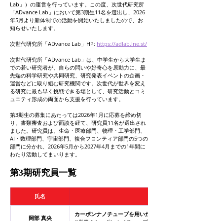
Lab」）の運営を行っています。この度、次世代研究所
「ADvance Lab」において第3期生11名を選出し、2026
年5月より新体制での活動を開始いたしましたので、お
知らせいたします。
次世代研究所「ADvance Lab」HP: 
https://adlab.lne.st/
次世代研究所「ADvance Lab」は、中学生から大学生ま
での若い研究者が、自らの問いや好奇心を原動力に、最
先端の科学研究や共同研究、研究発表イベントの企画・
運営などに取り組む研究機関です。次世代が世界を変え
る研究に最も早く挑戦できる場として、研究活動とコミ
ュニティ形成の両面から支援を行っています。
第3期生の募集にあたっては2026年1月に応募を締め切
り、書類審査および面談を経て、研究員11名が選出され
ました。研究員は、生命・医療部門、物理・工学部門、
AI・数理部門、宇宙部門、複合フロンティア部門の5つの
部門に分かれ、2026年5月から2027年4月までの1年間に
わたり活動してまいります。
第3期研究員一覧
氏名
研究テーマ・キーワード
カーボンナノチューブを用いた熱電発電糸の開発
岡部 真央