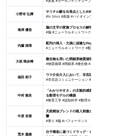
#炭素 #カーボンナノチューブ #エネルギー
サリチル酸を出発点としたAMPK活性化剤候補のin silico
小野寺 弘輝
#In Silico #創薬 #バイオインフォ #ケムインフォ #分子ド
脳の文字の変換プロセスの解明
海津 優吾
#脳 #ニューラルネットワーク #バイオメディカル
配列の挿入・欠損に頑健なHopfield Networkの開発。
内藤 煌瑛
#ニューラルネットワーク #配列解析 #バイオインフォマテ
微生物を用いた閉鎖系物質循環
大坂 唯歩稀
#物質循環 #閉鎖系 #微生物 #ユーグレナ #有用物質
ウマ介在介入において、非言語コミュニケーションがもたら
福田 莉子
#非言語コミュニケーション #ウェルビーイング #ウマ #ア
「わかりやすさ」の主観的感覚を定量化し、学習者の試行錯
中村 魁良
る数理モデルの構築
#教育工学 #認知科学 #数理モデル #機械学習 #数学
天然精油ブレンドの吸入刺激が認知パフォーマンスおよび生
中原 杏菜
響
#香り #脳 #パフォーマンス
分子構造に基づくドラッグ・ロス優先度評価モデルの構築
荒木 嘉維