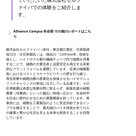
ていただいた株式会社セルフ
ァイバでの体験をご紹介しま
す。
ADvance Campus 冬合宿 その他のレポートはこち
ら
株式会社セルファイバ（本社：東京都江東区、代表取締
役CEO：古石和親氏）は、独自の「CellFiber®」技術を
核とし、ハイドロゲル製の極細チューブ内で細胞を培養
することで、細胞の大量生産と品質安定を両立する革新
的なプラットフォームを展開しています。従来の細胞製
造におけるコストとスケーラビリティの壁を打ち破り、
再生医療や細胞治療の産業化を加速させるバイオマニュ
ファクチャリングの実現に注力している企業です。その
応用範囲は高度な医療分野に留まらず、創薬支援や細胞
農業（培養肉）といった幅広い領域へ広がり、生命科学
を社会に根付かせるための基盤構築を担っています。将
来的には、細胞を工業製品のように安定供給できるイン
フラを確立することで、最先端のバイオ技術が全ての人
の健康と豊かな生活を支える未来を創造することを目指
しています。