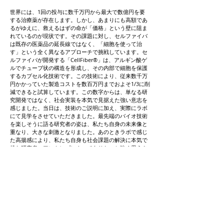
世界には、1回の投与に数千万円から最大で数億円を要
する治療薬が存在します。しかし、あまりにも高額であ
るがゆえに、救えるはずの命が「価格」という壁に阻ま
れているのが現状です。その課題に対し、セルファイバ
は既存の医薬品の延長線ではなく、「細胞を使って治
す」という全く異なるアプローチで挑戦しています。セ
ルファイバが開発する「CellFiber®」は、アルギン酸ゲ
ルでチューブ状の構造を形成し、その内部で細胞を保護
するカプセル化技術です。この技術により、従来数千万
円かかっていた製造コストを数百万円までおよそ1/3に削
減できると試算しています。この数字からは、単なる研
究開発ではなく、社会実装を本気で見据えた強い意志を
感じました。当日は、技術のご説明に加え、実際にラボ
にて見学をさせていただきました。最先端のバイオ技術
を楽しそうに語る研究者の姿は、私たち自身の未来像と
重なり、大きな刺激となりました。あのときラボで感じ
た高揚感により、私たち自身も社会課題の解決に本気で
挑む研究者・アントレプレナーでありたいと強く思うき
っかけとなりました。
実際に参加したメンバーからは、「今後、医療分野にと
どまらず、福祉やヘルスケアなど幅広い分野への応用が
期待される技術であり、その社会的意義の大きさを改め
て実感した」という声も上がり、技術の社会的意義を強
く実感する機会となりました。将来的には、こうした技
術が医療技術として確立され、最先端のバイオ医療が一
部の人だけでなく、日本全体に、そして世界に、より多