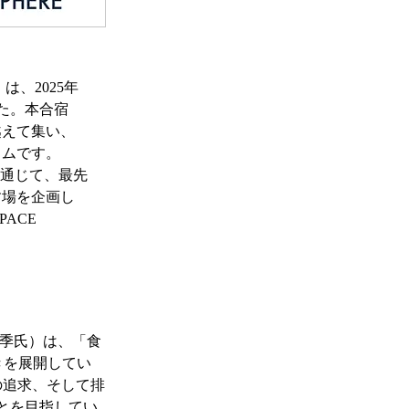
は、2025年
した。本合宿
越えて集い、
ラムです。
を通じて、最先
す場を企画し
ACE 
正瑞季氏）は、「食
きを展開してい
の追求、そして排
とを目指してい