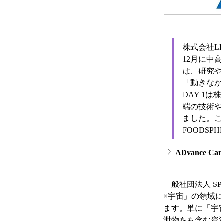
株式会社L
12月に中
は、研究
「動きなが
DAY 1
端の技術
ました。こ
FOODS
ADvance
一般社団法人 S
×宇宙」の領域
ます。単に「宇
泄物をも含む資