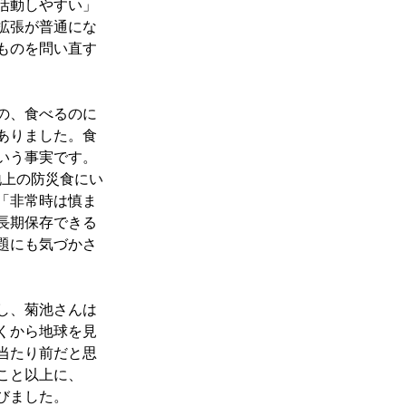
活動しやすい」
拡張が普通にな
ものを問い直す
の、食べるのに
ありました。食
いう事実です。
地上の防災食にい
「非常時は慎ま
長期保存できる
題にも気づかさ
し、菊池さんは
くから地球を見
当たり前だと思
こと以上に、
びました。