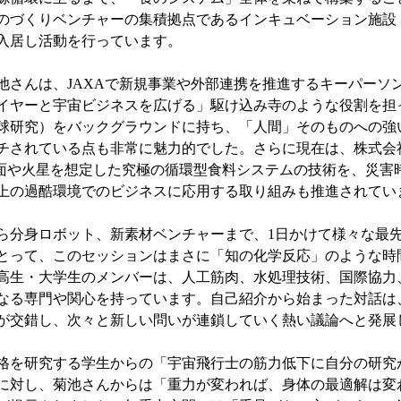
のづくりベンチャーの集積拠点であるインキュベーション施設
入居し活動を行っています。
池さんは、JAXAで新規事業や外部連携を推進するキーパーソ
イヤーと宇宙ビジネスを広げる」駆け込み寺のような役割を担
球研究）をバックグラウンドに持ち、「人間」そのものへの強
されている点も非常に魅力的でした。さらに現在は、株式会社Spac
、月面や火星を想定した究極の循環型食料システムの技術を、災害
上の過酷環境でのビジネスに応用する取り組みも推進されてい
ら分身ロボット、新素材ベンチャーまで、1日かけて様々な最
とって、このセッションはまさに「知の化学反応」のような時
高生・大学生のメンバーは、人工筋肉、水処理技術、国際協力
なる専門や関心を持っています。自己紹介から始まった対話は
が交錯し、次々と新しい問いが連鎖していく熱い議論へと発展
格を研究する学生からの「宇宙飛行士の筋力低下に自分の研究
に対し、菊池さんからは「重力が変われば、身体の最適解は変