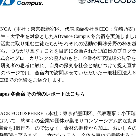
INOA（本社：東京都新宿区、代表取締役社長CEO：立崎乃衣）
高生・大学生を対象としたADvance Campus 冬合宿を実施しま
や活動に取り組む生徒たちがそれぞれの活動や興味分野の枠を
ら、つながり直す」ことを目的に企画された1泊2日のプログ
は株式会社グローカリンクの協力のもと、企業や研究現場の見学
や研究者の思考に触れ、自身の探究を社会と結びつけて捉え直
のページでは、合宿内で訪問させていただいた一般社団法人 SP
PHEREでの体験をご紹介します。
 Campus 冬合宿 その他のレポートはこちら
PACE FOODSPHERE（本社：東京都墨田区、代表理事：小
において、約60もの企業や団体が集まりコンソーシアム的な動
宙食を1個作る」のではなく、素材の調達から加工、おいしさ
源循環に至るまで、「食のシステム」全体を束ねて構築するこ