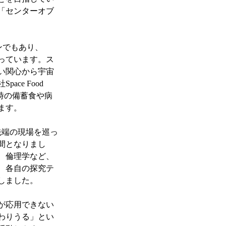
「センターオブ
ンでもあり、
っています。ス
い関心から宇宙
e Food 
時の備蓄食や病
ます。
先端の現場を巡っ
間となりまし
、倫理学など、
、各自の探究テ
しました。
が応用できない
わりうる」とい