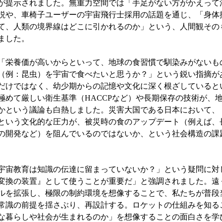
が提示されました。無重力空間では「手足がない方がかえって
説や、車椅子ユーザーの宇宙飛行士採用の話題を通じ、「身体
て、人類の境界線はどこに引かれるのか」という、人間観その
ました。
「栄養価が高いからといって、地球の食習慣で馴染みがないも
（例：昆虫）を宇宙で食べたいと思うか？」という鋭い指摘が
だけではなく、幼少期からの記憶や文化に深く根ざしていると
極めて厳しい衛生基準（HACCPなど）や長期保存の技術が、
かという議論も白熱しました。災害大国である日本において、
という文化的な圧力が、被災時の食のアップデート（例えば、
の開発など）を阻んでいるのではないか、という社会構造の課
宇宙教育は知識の伝達に留まっていないか？」という疑問に対
変換の装置』として使うことが重要だ」と強調されました。遠
ルを拡張し、極限の制約環境を想像することで、私たちが普段
常識の前提を揺さぶり、再設計する。ロケットの仕組みを知る
な暮らしや社会が生まれるのか」を想像することの面白さを学