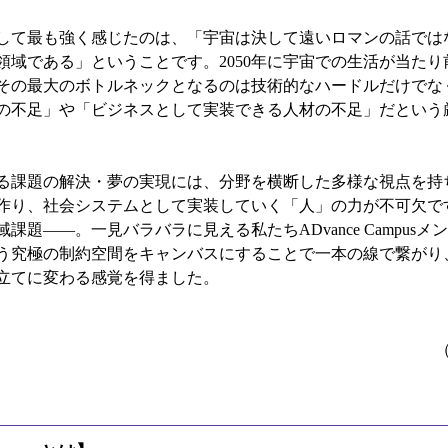
して最も強く感じたのは、「宇宙は決して遠いロマンの話では
領域である」ということです。2050年に宇宙での生活が当た
その最大のボトルネックとなるのは技術的なハードルだけでな
の不足」や「ビジネスとして実装できる人材の不足」だという
る課題の解決・夢の実現には、分野を横断した多様な視点を持
作り、社会システムとして実装していく「人」の力が不可欠で
課題——。一見バラバラに見える私たちADvance Campus
う究極の制約空間をキャンバスにすることで一本の線で繋がり
立てに変わる感覚を得ました。